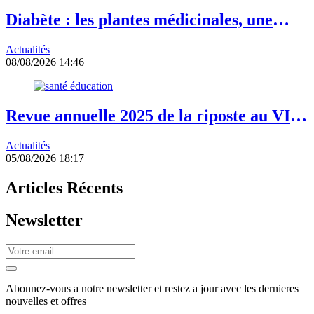
Diabète : les plantes médicinales, une
piste complémentaire à explorer avec
Actualités
prudence
08/08/2026 14:46
Revue annuelle 2025 de la riposte au VIH
: les acquis à préserver face à la réduction
Actualités
des ressources
05/08/2026 18:17
Articles Récents
Newsletter
Abonnez-vous a notre newsletter et restez a jour avec les dernieres
nouvelles et offres