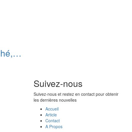
ché,
 de
Suivez-nous
Suivez-nous et restez en contact pour obtenir
les dernières nouvelles
Accueil
Article
Contact
A Propos