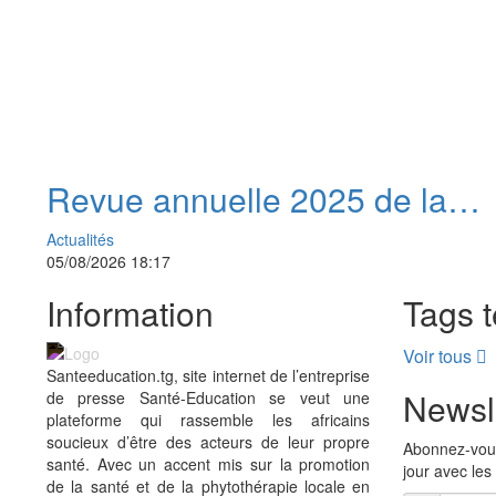
Revue annuelle 2025 de la
riposte au VIH : les acquis à
Actualités
préserver face à la réduction 
05/08/2026 18:17
ressources
Information
Tags 
Voir tous
Santeeducation.tg, site internet de l’entreprise
Newsl
de presse Santé-Education se veut une
plateforme qui rassemble les africains
soucieux d’être des acteurs de leur propre
Abonnez-vous
santé. Avec un accent mis sur la promotion
jour avec les
de la santé et de la phytothérapie locale en