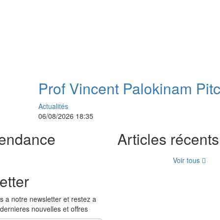
Prof Vincent Palokinam Pit
nouveau Directeur général
Actualités
des
l’OOAS
06/08/2026 18:35
tendance
Articles récents
Voir tous
etter
 a notre newsletter et restez a
 dernieres nouvelles et offres