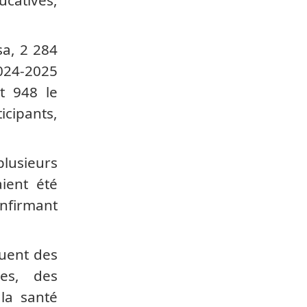
sa, 2 284
2024-2025
t 948 le
icipants,
plusieurs
ient été
onfirmant
tuent des
res, des
 la santé