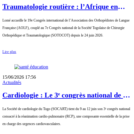
Traumatologie routière : l’Afrique en
quête de solutions
Lomé accueille le 19e Congrès international de l’Association des Orthopédistes de Langue
Française (AOLF), couplé au 7e Congrès national de la Société Togolaise de Chirurgie
Orthopédique et Traumatologique (SOTOCOT) depuis le 24 juin 2026.
Lire plus
15/06/2026 17:56
Actualités
Cardiologie : Le 3ᵉ congrès national de la
SOCART renforce les capacités des
La Société de cardiologie du Togo (SOCART) tient du 9 au 12 juin son 3ᵉ congrès national
professionnels de santé en réanimation
consacré à la réanimation cardio-pulmonaire (RCP), une composante essentielle de la prise
cardio-pulmonaire
en charge des urgences cardiovasculaires.