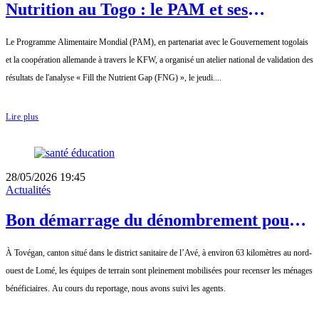
Nutrition au Togo : le PAM et ses
partenaires valident une étude
Le Programme Alimentaire Mondial (PAM), en partenariat avec le Gouvernement togolais
stratégique pour mieux nourrir les
et la coopération allemande à travers le KFW, a organisé un atelier national de validation des
populations vulnérables
résultats de l'analyse « Fill the Nutrient Gap (FNG) », le jeudi....
Lire plus
28/05/2026 19:45
Actualités
Bon démarrage du dénombrement pour
les moustiquaires à Tovégan
À Tovégan, canton situé dans le district sanitaire de l’Avé, à environ 63 kilomètres au nord-
ouest de Lomé, les équipes de terrain sont pleinement mobilisées pour recenser les ménages
bénéficiaires. Au cours du reportage, nous avons suivi les agents.