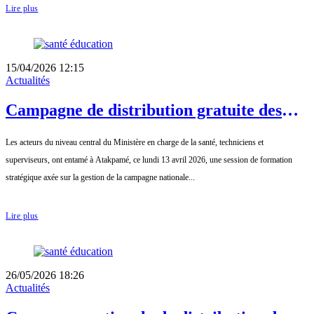
Lire plus
15/04/2026 12:15
Actualités
Campagne de distribution gratuite des
moustiquaires en 2026 au Togo /
Les acteurs du niveau central du Ministère en charge de la santé, techniciens et
Formation des équipes d’appui aux
superviseurs, ont entamé à Atakpamé, ce lundi 13 avril 2026, une session de formation
régions et districts et superviseurs
stratégique axée sur la gestion de la campagne nationale...
centraux
Lire plus
26/05/2026 18:26
Actualités