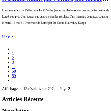
silencieuse pour les jeunes footballeurs
L’asthme induit par l’effort touche 23 % des jeunes footballeurs des centres de formation de
togolais
Lomé, soit près d’un joueur sur quatre, selon les résultats d’un mémoire de master soutenu
le mardi 12 mai à l’Université de Lomé par Dr Ekoue-Kouvahey Kangn
Lire plus
1
2
3
...
58
59
Affichage de 12 résultats sur 707 — Page 2
Articles Récents
Newsletter