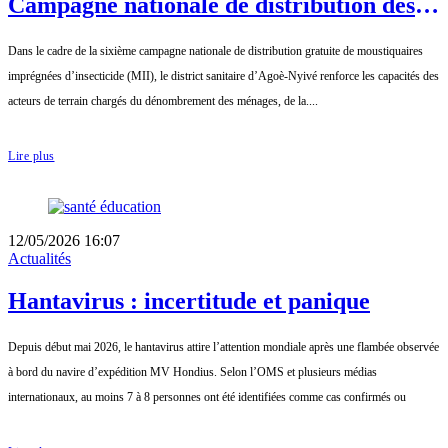
Campagne nationale de distribution des
moustiquaires imprégnées 2026 : Le
Dans le cadre de la sixième campagne nationale de distribution gratuite de moustiquaires
district d’Agoè-Nyivé forme ses équipes
imprégnées d’insecticide (MII), le district sanitaire d’Agoè-Nyivé renforce les capacités des
de terrain
acteurs de terrain chargés du dénombrement des ménages, de la....
Lire plus
12/05/2026 16:07
Actualités
Hantavirus : incertitude et panique
Depuis début mai 2026, le hantavirus attire l’attention mondiale après une flambée observée
à bord du navire d’expédition MV Hondius. Selon l’OMS et plusieurs médias
internationaux, au moins 7 à 8 personnes ont été identifiées comme cas confirmés ou