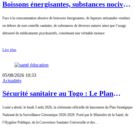
Boissons énergisantes, substances nocives
et médicaments détournés : le
Face à la consommation abusive de boissons énergisantes, de liqueurs artisanales vendues
gouvernement tire la sonnette d’alarme
en dehors de tout contrôle sanitaire, de substances de diverses natures ainsi que l’usage
détourné de médicaments psychoactifs, constituant une véritable menace
Lire plus
05/08/2026 10:33
Actualités
Sécurité sanitaire au Togo : Le Plan
Stratégique National de la Surveillance
Lomé a abrité, le lundi 3 août 2026, la cérémonie officielle de lancement du Plan Stratégique
Génomique 2026-2028 officiellement
National de la Surveillance Génomique 2026-2028. Porté par le Ministère de la Santé, de
lancé
l’Hygiène Publique, de la Couverture Sanitaire Universelle et des...