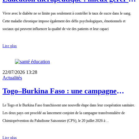
stress pour mieux vivre avec le diabète
Vivre avec le diabète ne se limite pas seulement à contrôler le taux de sucre dans le sang.
Cette maladie chronique impose également des défis psychologiques, émotionnels et
sociaux qui peuvent influencer la qualité de vie des patients et leur capaci
Lire plus
22/07/2026 13:28
Actualités
Togo–Burkina Faso : une campagne
transfrontalière pour renforcer la lutte
Le Togo et le Burkina Faso franchissent une nouvelle étape dans leur coopération sanitaire.
contre le paludisme saisonnier
Les deux pays ont procédé au lancement conjoint de la campagne transfrontalière de
Chimioprévention du Paludisme Saisonnier (CPS), le 20 juillet 2026 à ...
Lire plus