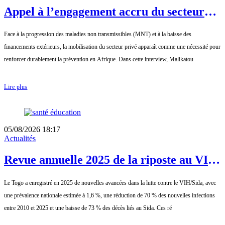
Appel à l’engagement accru du secteur
privé dans la lutte contre les MNT :
Face à la progression des maladies non transmissibles (MNT) et à la baisse des
Interview de Malikatou Djermakoye
financements extérieurs, la mobilisation du secteur privé apparaît comme une nécessité pour
renforcer durablement la prévention en Afrique. Dans cette interview, Malikatou
Lire plus
05/08/2026 18:17
Actualités
Revue annuelle 2025 de la riposte au VIH
: les acquis à préserver face à la réduction
Le Togo a enregistré en 2025 de nouvelles avancées dans la lutte contre le VIH/Sida, avec
des ressources
une prévalence nationale estimée à 1,6 %, une réduction de 70 % des nouvelles infections
entre 2010 et 2025 et une baisse de 73 % des décès liés au Sida. Ces ré