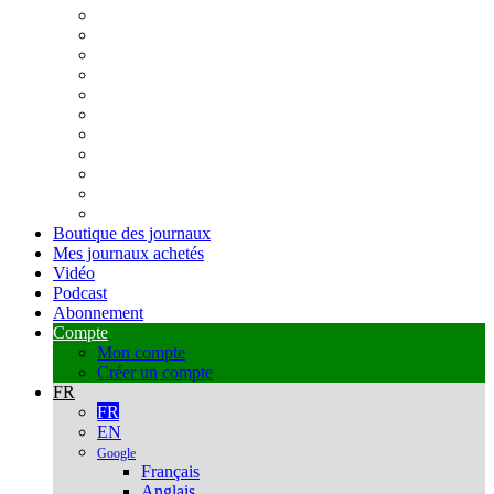
Boutique des journaux
Mes journaux achetés
Vidéo
Podcast
Abonnement
Compte
Mon compte
Créer un compte
FR
FR
EN
Google
Français
Anglais