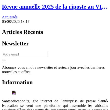
Revue annuelle 2025 de la riposte au VIH
: les acquis à préserver face à la réduction
Actualités
des ressources
05/08/2026 18:17
Articles Récents
Newsletter
Abonnez-vous a notre newsletter et restez a jour avec les dernieres
nouvelles et offres
Information
Santeeducation.tg, site internet de l’entreprise de presse Santé-
Education se veut une plateforme qui rassemble les africains
soucieux d’être des acteurs de leur propre santé. Avec un accent mis