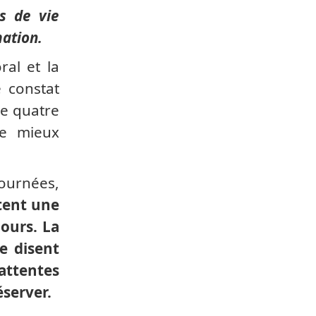
s de vie
mation.
al et la
 constat
de quatre
de mieux
journées,
ntent une
cours. La
e disent
attentes
éserver.