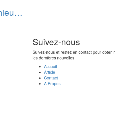
mieux
ivre
Suivez-nous
Suivez-nous et restez en contact pour obtenir
les dernières nouvelles
Accueil
Article
Contact
A Propos