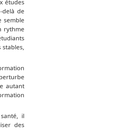
ux études
u-delà de
pe semble
un rythme
tudiants
 stables,
ormation
perturbe
te autant
ormation
anté, il
riser des