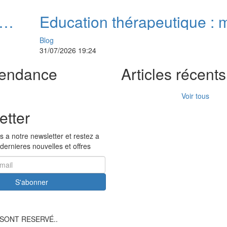
Education thérapeutique : 
gérer le stress pour mieux v
Blog
avec le diabète
31/07/2026 19:24
tendance
Articles récents
Voir tous
etter
 a notre newsletter et restez a
 dernieres nouvelles et offres
S'abonner
 SONT RESERVÉ..