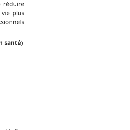
e réduire
 vie plus
sionnels
n santé)