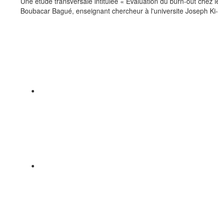
Une étude transversale intitulée « Évaluation du burn-out chez
Boubacar Bagué, enseignant chercheur à l'universite Joseph Ki