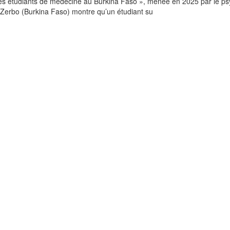
 les étudiants de médecine au Burkina Faso », menée en 2025 par le ps
-Zerbo (Burkina Faso) montre qu’un étudiant su