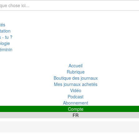
tés
tation
 - tu ?
logie
éminin
Accueil
Rubrique
Boutique des journaux
Mes journaux achetés
Vidéo
Podcast
Abonnement
Compte
FR