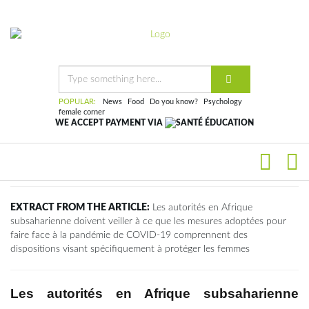
Home
Article
Afrique : Veiller au respect des
droits des femmes et filles dans les
mesures adoptées face au COVID-
19
POPULAR:
News
Food
Do you know?
Psychology
female corner
POSTED ON 07/05/2020 00:00
WE ACCEPT PAYMENT VIA
FILM
BY
STEPHANEOGOU@GMAIL.COM
EXTRACT FROM THE ARTICLE:
Les autorités en Afrique
subsaharienne doivent veiller à ce que les mesures adoptées pour
faire face à la pandémie de COVID-19 comprennent des
dispositions visant spécifiquement à protéger les femmes
Les autorités en Afrique subsaharienne