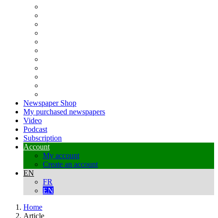
Newspaper Shop
My purchased newspapers
Video
Podcast
Subscription
Account
My account
Create an account
EN
FR
EN
Home
Article