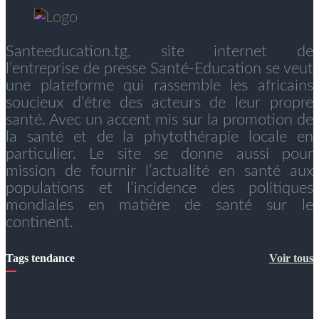
Santeeducation.tg, site internet de
l’entreprise de presse Santé-Education se veut
une plateforme qui rassemble les africains
soucieux d’être des acteurs de leur propre
santé. Avec un accent mis sur la promotion de
la santé et de la phytothérapie locale en
particulier. Le site se donne aussi pour
mission de fournir l’actualité en santé aux
populations et l’incidence des politiques
mondiales en matière de santé sur le
continent.
Tags tendance
Voir tous