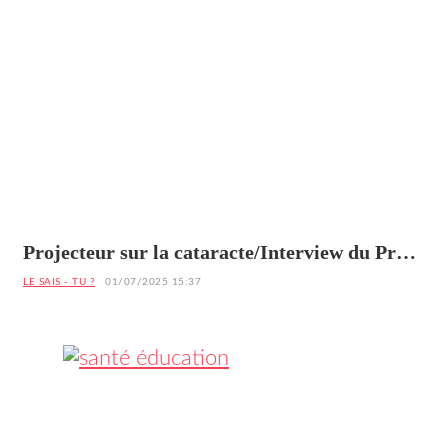
Projecteur sur la cataracte/Interview du Pr
Patrice Komi Balo, Médecin Ophtalmologue à
LE SAIS - TU ?
01/07/2025 15:37
Lomé