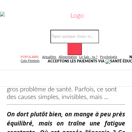
Accueil
Article
4 causes de la fatigue permanente
POSTED ON 02/12/2025 11:18
FILM
BY
KOLANIYENDOUMIESTHER@GMAIL.COM
POPULAIRE:
Actualités
Alimentation
Le Sais - tu ?
Psychologie
N
EXTRAIT DE L'ARTICLE:
On dort plutôt
Coin Féminin
ACCEPTONS LES PAIEMENTS VIA
bien, on mange à peu près équilibré, mais
on traîne une fatigue constante. Où est
passée l’énergie ? Ce n’est pas toujours un
gros problème de santé. Parfois, ce sont
des causes simples, invisibles, mais ...
On dort plutôt bien, on mange à peu près
équilibré, mais on traîne une fatigue