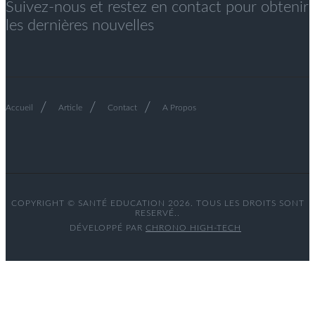
Suivez-nous et restez en contact pour obtenir
les dernières nouvelles
Accueil
Article
Contact
A Propos
COPYRIGHT © SANTÉ EDUCATION 2026. TOUS LES DROITS SONT
RESERVÉ..
DÉVELOPPÉ PAR
CHRONO HIGH-TECH