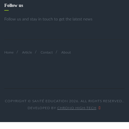
Follow us
Follow us and stay in touch to get the latest news
Home
Article
Contact
About
COPYRIGHT © SANTÉ EDUCATION 2026. ALL RIGHTS RESERVED..
DEVELOPED BY
CHRONO HIGH-TECH