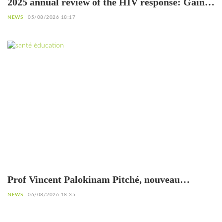
2025 annual review of the HIV response: Gains
to be preserved amid declining resources
NEWS
05/08/2026 18:17
Prof Vincent Palokinam Pitché, nouveau
Directeur général de l’OOAS
NEWS
06/08/2026 18:35