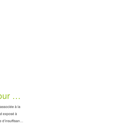
ui accompagne
p ou qui rencon
our un
 associée à la
st exposé à
 d’insuffisance