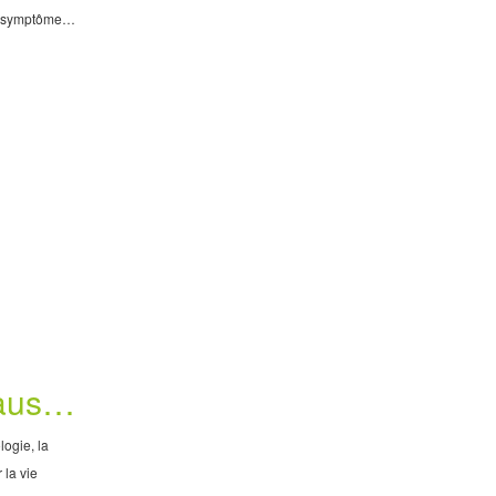
Ce symptôme
errant un
affecte la
causes
logie, la
 la vie