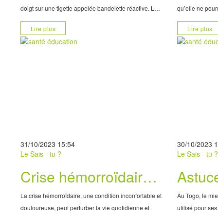
doigt sur une tigette appelée bandelette réactive. Le
qu’elle ne pou
résultat est obtenu en quelques secondes et s’affiche
qu’avant. Ce fai
Lire plus
Lire plus
sur l’écran. Tandis que certaines
seulement pour
31/10/2023 15:54
30/10/2023 
Le Sais - tu ?
Le Sais - tu 
Crise hémorroïdaire :
Astuc
Conseils pour calmer
reconn
La crise hémorroïdaire, une condition inconfortable et
Au Togo, le mie
la douleur
nature
douloureuse, peut perturber la vie quotidienne et
utilisé pour ses 