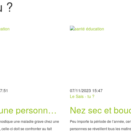
u ?
17:51
07/11/2023 15:47
?
Le Sais - tu ?
 une personne
Nez sec et bou
à supporter son
causes possibl
ostique une maladie grave chez une
Peu importe la période de l’année, cer
cap
elle-ci doit se confronter au fait
personnes se réveillent tous les matin