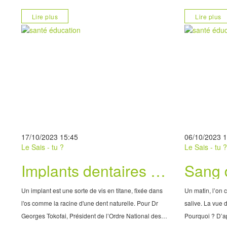
fabriquent des hormones comme la testostérone.
modification a
Lire plus
Lire plus
Mais il peut arriver que ces organes se gonflent.
ordonnance. Au
Qu’est-ce qui exp
200
17/10/2023 15:45
06/10/2023 
Le Sais - tu ?
Le Sais - tu 
Implants dentaires :
Sang 
reconstituer une dent
: caus
Un implant est une sorte de vis en titane, fixée dans
Un matin, l’on 
manquante
l'os comme la racine d'une dent naturelle. Pour Dr
salive. La vue 
Georges Tokofai, Président de l’Ordre National des
Pourquoi ? D’a