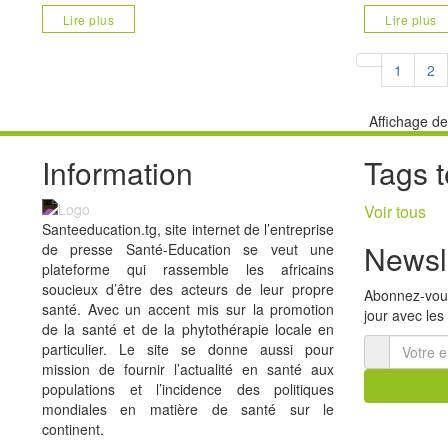
Chirurgiens-Dentistes du Togo (ONCDT), Directeur du
Médecin Général
Lire plus
Lire plus
Centre Dentaire International de Lome (CDI
médicaments, m
1
2
Affichage de
Information
Tags 
Voir tous
Santeeducation.tg, site internet de l’entreprise
Newsl
de presse Santé-Education se veut une
plateforme qui rassemble les africains
soucieux d’être des acteurs de leur propre
Abonnez-vous
santé. Avec un accent mis sur la promotion
jour avec les
de la santé et de la phytothérapie locale en
particulier. Le site se donne aussi pour
mission de fournir l’actualité en santé aux
populations et l’incidence des politiques
mondiales en matière de santé sur le
continent.