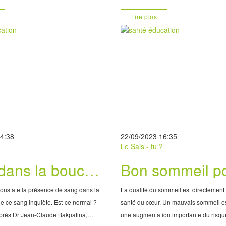
cognitif
pportée sciemment au protocole d’une
est donc un professionnel de santé q
Lire plus
 Togo, selon une étude réalisée en
les personnes en situation de handica
14:38
22/09/2023 16:35
?
Le Sais - tu ?
dans la bouche
Bon sommeil p
es possibles
cœur en forme
constate la présence de sang dans la
La qualité du sommeil est directement
de ce sang inquiète. Est-ce normal ?
santé du cœur. Un mauvais sommeil e
près Dr Jean-Claude Bakpatina,
une augmentation importante du risque