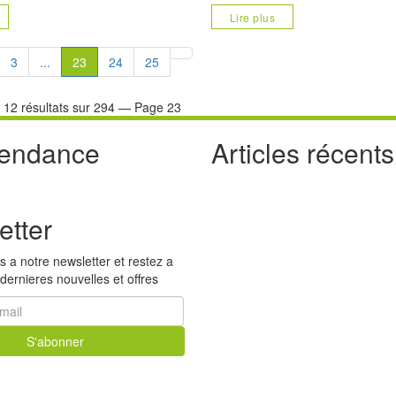
iste à la clinique « Floréal » à Lomé,
cardiaque. Cette dernière survient lor
Lire plus
auvaise hygiène dentaire, tumeur
parvient pas à pomper suffisamment p
3
...
23
24
25
 12 résultats sur 294 — Page 23
tendance
Articles récents
Voir tous
etter
 a notre newsletter et restez a
 dernieres nouvelles et offres
S'abonner