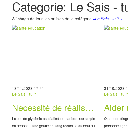
Categorie: Le Sais - t
Affichage de tous les articles de la catégorie
«Le Sais - tu ? »
13/11/2023 17:41
31/10/2023 
Le Sais - tu ?
Le Sais - tu 
Nécessité de réaliser
Aider
le test de glycémie
âgée 
Le test de glycémie est réalisé de manière très simple
Quand on diagn
handi
en déposant une goutte de sang recueillie au bout du
personne âgée, c