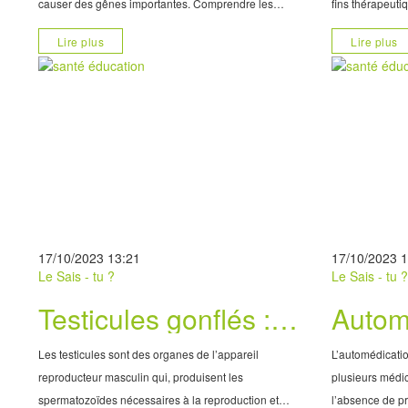
causer des gênes importantes. Comprendre les
fins thérapeuti
causes, les symptômes et les moyens de
diverses proprié
Lire plus
Lire plus
soulagement peut aider à traverser cette période
aliment et un m
difficile et
17/10/2023 13:21
17/10/2023 
Le Sais - tu ?
Le Sais - tu 
Testicules gonflés :
Autom
consulter vite
danger
Les testicules sont des organes de l’appareil
L’automédicatio
reproducteur masculin qui, produisent les
plusieurs médic
spermatozoïdes nécessaires à la reproduction et
l’absence de p