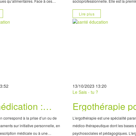
ques qu’alimentaires. Face à ces
socioprofessionnelle. Elle est la prem
tés du miel, qui est alors à la fois un
d’absentéisme professionnelle.
Lire plus
édicament très pris
13:52
13/10/2023 13:20
?
Le Sais - tu ?
édication :
Ergothérapie p
 pour la vie
handicap moteu
n correspond à la prise d’un ou de
L'ergothérapie est une spécialité par
psychomoteur e
aments sur initiative personnelle, en
médico-thérapeutique dont les bases 
rescription médicale ou à une
psychosociales et pédagogiques. L'er